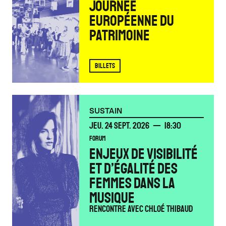
JOURNÉE
EUROPÉENNE DU
PATRIMOINE
BILLETS
SUSTAIN
JEUDI
SEPTEMBRE
JEU.
24
SEPT.
2026
18:30
FORUM
ENJEUX DE VISIBILITÉ
ET D’ÉGALITÉ DES
FEMMES DANS LA
MUSIQUE
Rencontre avec Chloé Thibaud