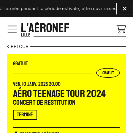
Aller au contenu principal
 fermée pendant la période estivale, elle rouvrira ses portes 
Fer
RETOUR
GRATUIT
GRATUIT
VENDREDI
JANVIER
VEN.
10
JANV.
2025
20:00
Aéro Teenage Tour 2024
Concert de restitution
TERMINÉ