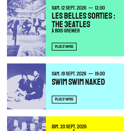
SAMEDI
SEPTEMBRE
SAM.
12
SEPT.
2026
12:00
LES BELLES SORTIES :
THE 3EATLES
À Bois Grenier
PLUS D'INFOS
SAMEDI
SEPTEMBRE
SAM.
19
SEPT.
2026
19:00
SWIM SWIM NAKED
PLUS D'INFOS
DIMANCHE
SEPTEMBRE
DIM.
20
SEPT.
2026