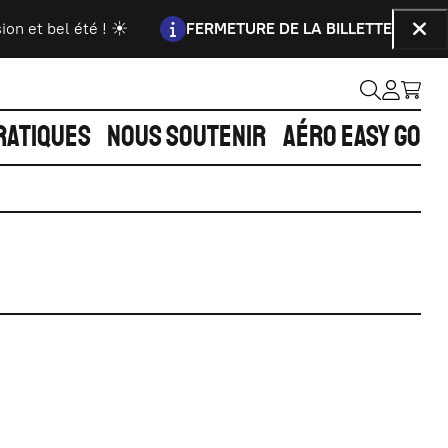
Information :
 et bel été ! ☀️
FERMETURE DE LA BILLETTERIE
La bil
Fer
RATIQUES
NOUS SOUTENIR
AÉRO EASY GO