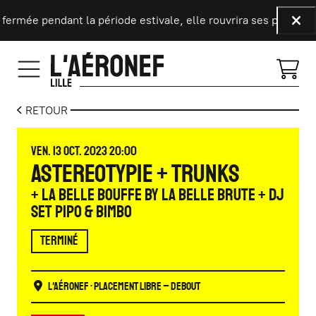
Aller au contenu principal
mée pendant la période estivale, elle rouvrira ses portes le 9 
Fer
RETOUR
VENDREDI
OCTOBRE
VEN.
13
OCT.
2023
20:00
ASTEREOTYPIE + TRUNKS
+ LA BELLE BOUFFE by LA BELLE BRUTE + DJ
SET PIPO & BIMBO
TERMINÉ
L'Aéronef
• Placement libre – Debout