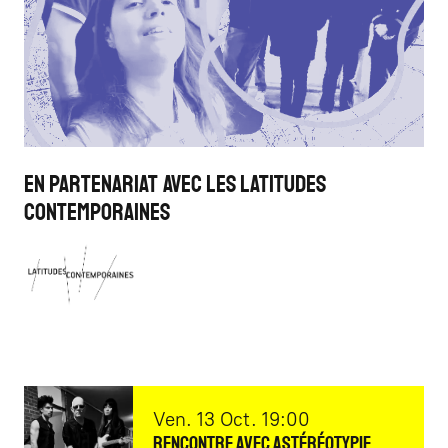
En partenariat avec Les Latitudes
Contemporaines
vendredi
octobre
Ven.
13
Oct.
19:00
Rencontre avec Astéréotypie