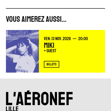
VOUS AIMEREZ AUSSI…
VENDREDI
NOVEMBRE
VEN.
13
NOV.
2026
20:00
MIKI
+ Guest
BILLETS