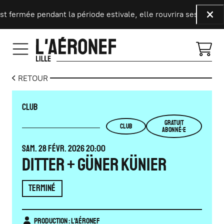
Aller au contenu principal
 fermée pendant la période estivale, elle rouvrira ses portes l
Fer
RETOUR
CLUB
GRATUIT
CLUB
ABONNÉ·E
SAMEDI
FÉVRIER
SAM.
28
FÉVR.
2026
20:00
DITTER + GÜNER KÜNIER
TERMINÉ
Production : L'Aéronef