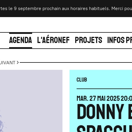
le 9 septembre prochain aux horaires habituels. Merci pour vot
AGENDA
L'AÉRONEF
PROJETS
INFOS P
UIVANT
CLUB
MARDI
MAI
MAR.
27
MAI
2025
20:
DONNY 