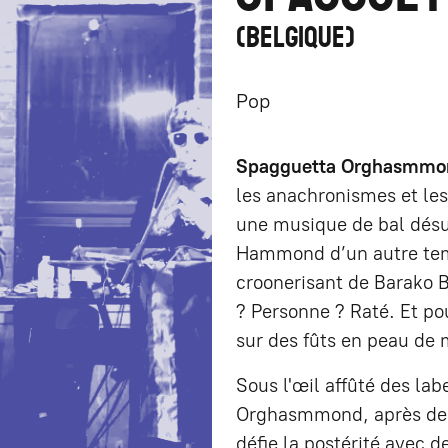
BELGIQUE
Pop
Spagguetta Orghasmmo
les anachronismes et le
une musique de bal désu
Hammond d’un autre temp
croonerisant de Barako 
? Personne ? Raté. Et pou
sur des fûts en peau d
Sous l'œil affûté des la
Orghasmmond, après des 
défie la postérité avec d