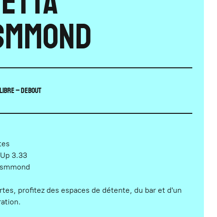
etta
smmond
libre – Debout
tes
Up 3.33
hasmmond
rtes, profitez des espaces de détente, du bar et d'un
ration.