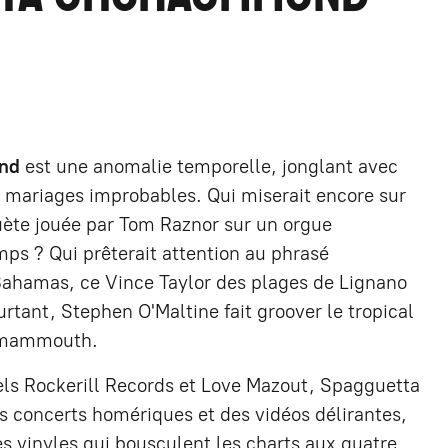
nd
est une anomalie temporelle, jonglant avec
s mariages improbables. Qui miserait encore sur
ète jouée par Tom Raznor sur un orgue
s ? Qui prêterait attention au phrasé
Bahamas, ce Vince Taylor des plages de Lignano
rtant, Stephen O'Maltine fait groover le tropical
e mammouth.
bels Rockerill Records et Love Mazout, Spagguetta
concerts homériques et des vidéos délirantes,
es vinyles qui bousculent les charts aux quatre