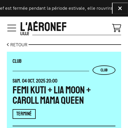
Aller au contenu principal
 est fermée pendant la période estivale, elle rouvrira ses port
Fer
RETOUR
CLUB
CLUB
SAMEDI
OCTOBRE
SAM.
04
OCT.
2025
20:00
FEMI KUTI + LIA MOON +
CAROLL MAMA QUEEN
TERMINÉ