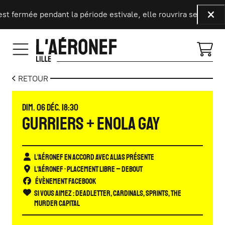
Aller au contenu principal
t fermée pendant la période estivale, elle rouvrira ses portes 
Fer
RETOUR
DIMANCHE
DÉCEMBRE
DIM.
06
DÉC.
18:30
GURRIERS + ENOLA GAY
L'Aéronef en accord avec Alias présente
L'Aéronef
• Placement libre – Debout
Évènement Facebook
Si vous aimez :
Deadletter, Cardinals, Sprints, The
Murder Capital