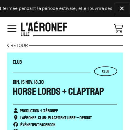
Aller au contenu principal
fermée pendant la période estivale, elle rouvrira ses portes le
Fer
RETOUR
CLUB
CLUB
DIMANCHE
NOVEMBRE
DIM.
15
NOV.
18:30
HORSE LORDS + CLAPTRAP
Production : L'Aéronef
L'Aéronef
,
Club
• Placement libre – Debout
Évènement Facebook