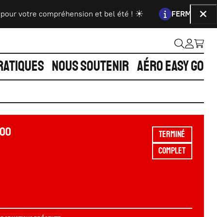
Information :
tre compréhension et bel été ! ☀️
FERMETURE DE LA BI
Fer
RATIQUES
NOUS SOUTENIR
AÉRO EASY GO
:00
TERMINÉ
COMPLET