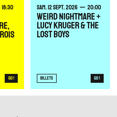
SAMEDI
SEPTEMBRE
18:30
SAM.
12
SEPT.
2026
20:00
WEIRD NIGHTMARE +
LUCY KRUGER & THE
RE,
LOST BOYS
TROIS
Go !
BILLETS
Go !