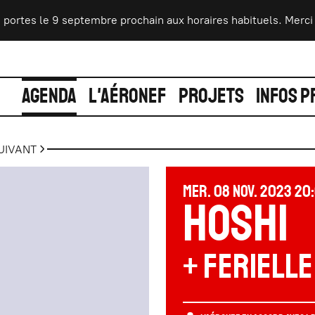
s le 9 septembre prochain aux horaires habituels. Merci pour vo
AGENDA
L'AÉRONEF
PROJETS
INFOS P
UIVANT
MERCREDI
NOVEMBRE
MER.
08
NOV.
2023
20
HOSHI
+ Ferielle