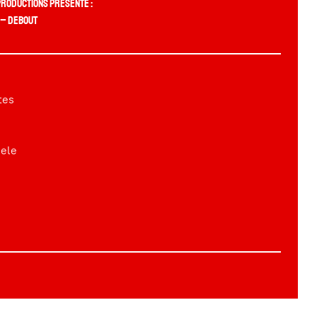
Productions présente :
 – Debout
tes
uele