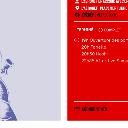
L’Aéronef en accord avec L 
L'Aéronef
• Placement libre
Évènement Facebook
TERMINÉ
COMPLET
19h Ouverture des por
20h Ferielle
20h50 Hoshi
22h35 After-live Sam
Abonnements