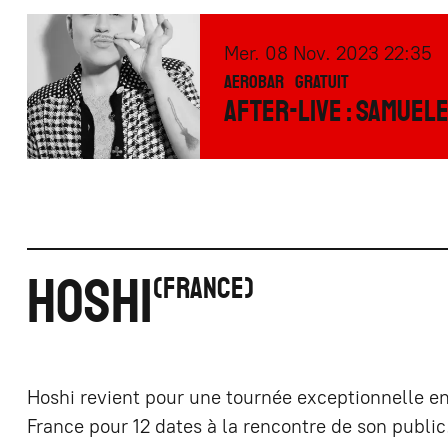
mercredi
novembre
Mer.
08
Nov.
2023
22:35
AEROBAR
GRATUIT
AFTER-LIVE : SAMUEL
HOSHI
FRANCE
Hoshi revient pour une tournée exceptionnelle e
France pour 12 dates à la rencontre de son publi