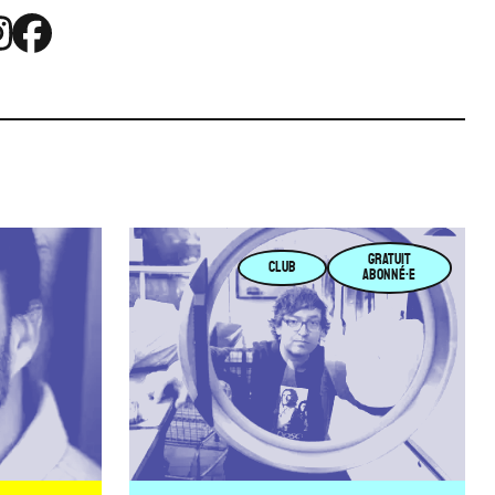
GRATUIT
CLUB
ABONNÉ·E