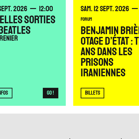
SEPTEMBRE
SAMEDI
SEPTEMBRE
SEPT.
2026
12:00
SAM.
12
SEPT.
2026
BELLES SORTIES
FORUM
 3EATLES
BENJAMIN BRIÈ
Grenier
OTAGE D’ÉTAT : 
ANS DANS LES
PRISONS
IRANIENNES
NFOS
Go !
BILLETS