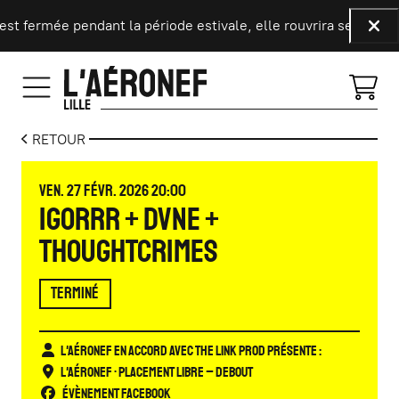
Aller au contenu principal
 fermée pendant la période estivale, elle rouvrira ses portes 
Fer
RETOUR
VENDREDI
FÉVRIER
VEN.
27
FÉVR.
2026
20:00
IGORRR + DVNE +
THOUGHTCRIMES
TERMINÉ
L'Aéronef en accord avec The Link Prod présente :
L'Aéronef
• Placement libre – Debout
Évènement Facebook