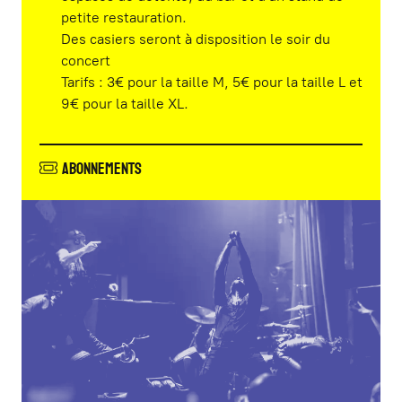
petite restauration.
Des casiers seront à disposition le soir du
concert
Tarifs : 3€ pour la taille M, 5€ pour la taille L et
9€ pour la taille XL.
Abonnements