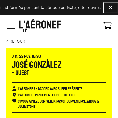
Aller au contenu principal
 est fermée pendant la période estivale, elle rouvrira ses por
Fer
RETOUR
DIMANCHE
NOVEMBRE
DIM.
22
NOV.
18:30
JOSÉ GONZÀLEZ
+ Guest
L'Aéronef en accord avec Super présente
L'Aéronef
• Placement libre – Debout
Si vous aimez :
Bon Iver, Kings Of Convenience, Angus &
Julia Stone