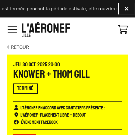
Aller au contenu principal
est fermée pendant la période estivale, elle rouvrira ses porte
Fer
RETOUR
JEUDI
OCTOBRE
JEU.
30
OCT.
2025
20:00
KNOWER + THOM GILL
TERMINÉ
L’Aéronef en accord avec Giant Steps présente :
L'Aéronef
• Placement libre – Debout
Évènement Facebook