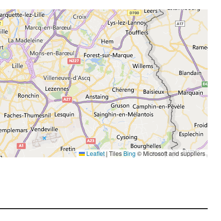
Leaflet
|
Tiles
Bing
© Microsoft and suppliers