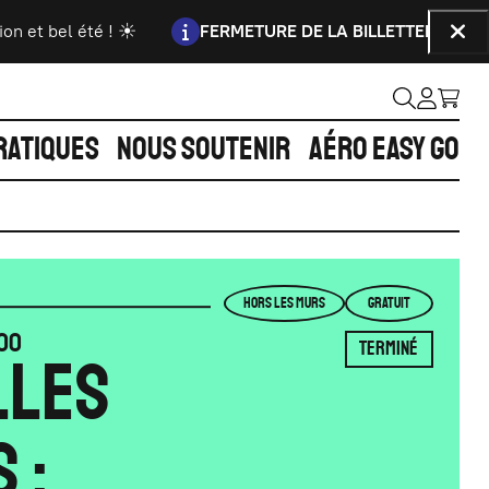
Information :
bel été ! ☀️
FERMETURE DE LA BILLETTERIE
La billette
Fer
RATIQUES
NOUS SOUTENIR
AÉRO EASY GO
HORS LES MURS
GRATUIT
00
TERMINÉ
LLES
 :