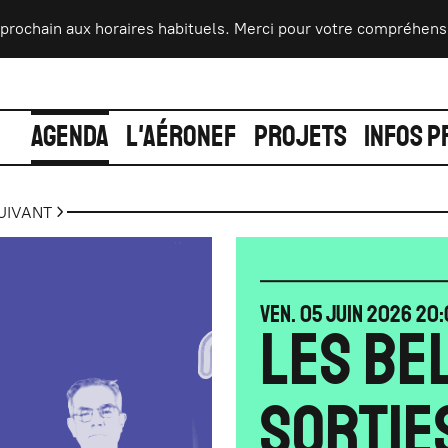
ain aux horaires habituels. Merci pour votre compréhension et 
AGENDA
L'AÉRONEF
PROJETS
INFOS P
UIVANT
VENDREDI
JUIN
VEN.
05
JUIN
2026
20:
LES BE
SORTIES