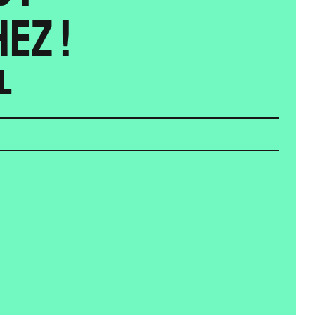
EZ !
il