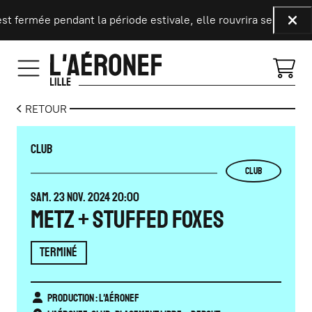
Aller au contenu principal
t fermée pendant la période estivale, elle rouvrira ses portes 
Fer
RETOUR
CLUB
CLUB
SAMEDI
NOVEMBRE
SAM.
23
NOV.
2024
20:00
METZ + STUFFED FOXES
TERMINÉ
Production : L'Aéronef