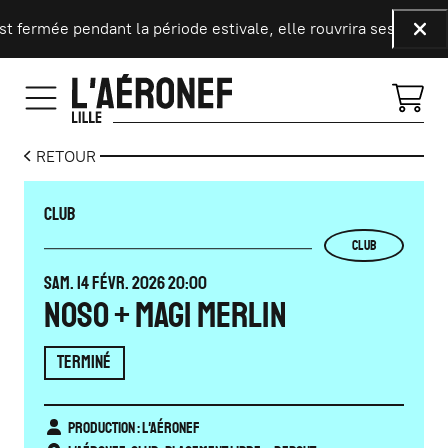
Aller au contenu principal
 fermée pendant la période estivale, elle rouvrira ses portes l
Fer
RETOUR
CLUB
CLUB
SAMEDI
FÉVRIER
SAM.
14
FÉVR.
2026
20:00
NoSo + Magi Merlin
TERMINÉ
Production : L'Aéronef