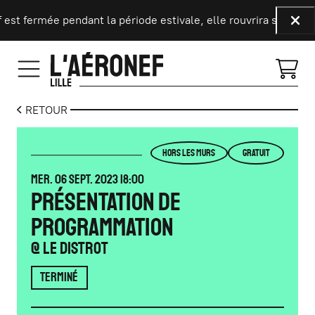
Aller au contenu principal
 est fermée pendant la période estivale, elle rouvrira ses port
Fer
RETOUR
HORS LES MURS
GRATUIT
MERCREDI
SEPTEMBRE
MER.
06
SEPT.
2023
18:00
PRÉSENTATION DE
PROGRAMMATION
@ Le Distrot
TERMINÉ