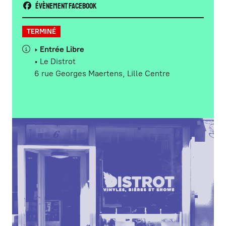
Évènement Facebook
TERMINÉ
‣ Entrée Libre
• Le Distrot
6 rue Georges Maertens, Lille Centre