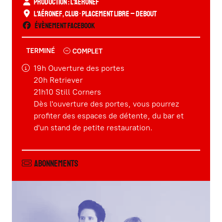
Production : L'Aéronef
L'Aéronef
,
Club
• Placement libre – Debout
Évènement Facebook
TERMINÉ
COMPLET
19h Ouverture des portes
20h Retriever
21h10 Still Corners
Dès l'ouverture des portes, vous pourrez
profiter des espaces de détente, du bar et
d'un stand de petite restauration.
Abonnements