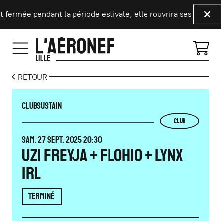
Aller au contenu principal
 fermée pendant la période estivale, elle rouvrira ses portes l
Fer
RETOUR
CLUB
SUSTAIN
CLUB
SAMEDI
SEPTEMBRE
SAM.
27
SEPT.
2025
20:30
Uzi Freyja + Flohio + Lynx
IRL
TERMINÉ