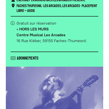
L'Aéronef en accord avec Les Arcades présente
Faches Thumesnil
•
Les Arcades
,
Les Arcades
• Placement
libre – Assis
Gratuit sur réservation
‣ HORS LES MURS
Centre Musical Les Arcades
16 Rue Kléber, 59155 Faches-Thumesnil
Abonnements