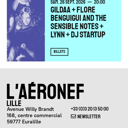
SAMEDI
SEPTEMBRE
SAM.
26
SEPT.
2026
20:00
GILDAA + FLORE
BENGUIGUI AND THE
SENSIBLE NOTES +
LYNN + DJ STARTUP
BILLETS
Avenue Willy Brandt
+33 (0)3 20 13 50 00
168, centre commercial
NEWSLETTER
59777 Euralille