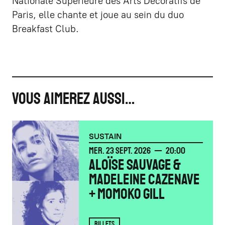
Nationale Supérieure des Arts Décoratifs de
Paris, elle chante et joue au sein du duo
Breakfast Club.
VOUS AIMEREZ AUSSI…
SUSTAIN
MERCREDI
SEPTEMBRE
MER.
23
SEPT.
2026
20:00
ALOÏSE SAUVAGE &
MADELEINE CAZENAVE
+ MOMOKO GILL
BILLETS