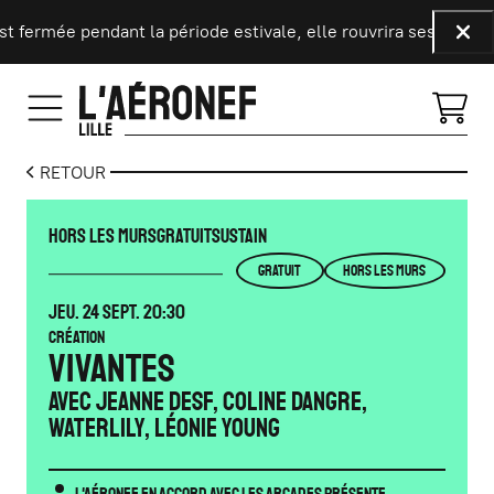
Aller au contenu principal
ermée pendant la période estivale, elle rouvrira ses portes le
Fer
RETOUR
HORS LES MURS
GRATUIT
SUSTAIN
GRATUIT
HORS LES MURS
JEUDI
SEPTEMBRE
JEU.
24
SEPT.
20:30
Création
Vivantes
avec Jeanne Desf, Coline Dangre,
Waterlily, Léonie Young