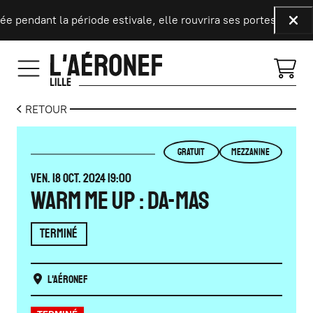
Aller au contenu principal
endant la période estivale, elle rouvrira ses portes le 9 septe
Fer
RETOUR
GRATUIT
MEZZANINE
VENDREDI
OCTOBRE
VEN.
18
OCT.
2024
19:00
Warm me up : Da-Mas
TERMINÉ
L'Aéronef