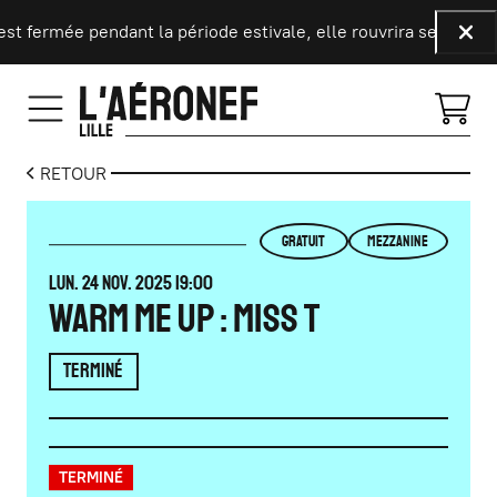
Aller au contenu principal
st fermée pendant la période estivale, elle rouvrira ses portes
Fer
RETOUR
GRATUIT
MEZZANINE
LUNDI
NOVEMBRE
LUN.
24
NOV.
2025
19:00
WARM ME UP : MISS T
TERMINÉ
TERMINÉ