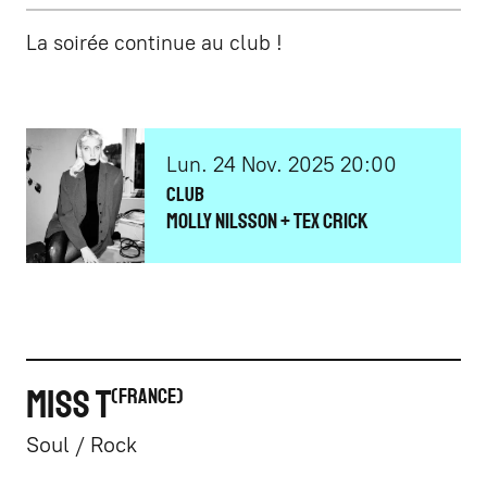
La soirée continue au club !
lundi
novembre
Lun.
24
Nov.
2025
20:00
Club
MOLLY NILSSON + TEX CRICK
MISS T
FRANCE
Soul / Rock