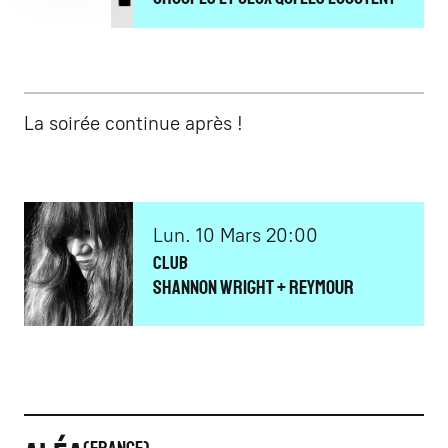
La soirée continue après !
lundi
mars
Lun.
10
Mars
20:00
Club
SHANNON WRIGHT + REYMOUR