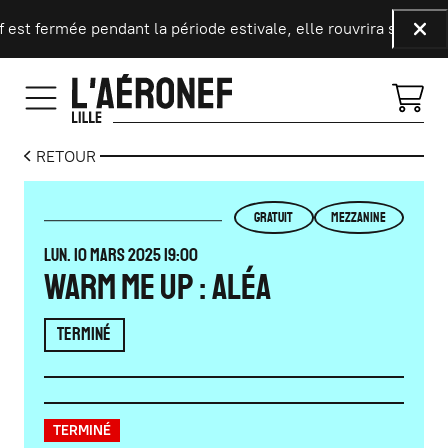
Aller au contenu principal
 est fermée pendant la période estivale, elle rouvrira ses port
Fer
RETOUR
GRATUIT
MEZZANINE
LUNDI
MARS
LUN.
10
MARS
2025
19:00
Warm Me Up : Aléa
TERMINÉ
TERMINÉ