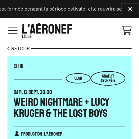
Aller au contenu principal
 fermée pendant la période estivale, elle rouvrira ses portes l
Fer
RETOUR
CLUB
GRATUIT
CLUB
ABONNÉ·E
SAMEDI
SEPTEMBRE
SAM.
12
SEPT.
20:00
WEIRD NIGHTMARE + LUCY
KRUGER & THE LOST BOYS
Production : L'Aéronef