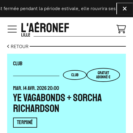
Aller au contenu principal
 fermée pendant la période estivale, elle rouvrira ses portes l
Fer
RETOUR
CLUB
GRATUIT
CLUB
ABONNÉ·E
MARDI
AVRIL
MAR.
14
AVR.
2026
20:00
YE VAGABONDS + SORCHA
RICHARDSON
TERMINÉ