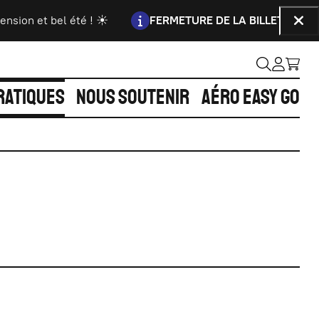
Information :
sion et bel été ! ☀️
FERMETURE DE LA BILLETTERIE
La 
Fer
RATIQUES
NOUS SOUTENIR
AÉRO EASY GO