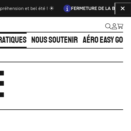
Information :
éhension et bel été ! ☀️
FERMETURE DE LA BILLETTERI
Fer
RATIQUES
NOUS SOUTENIR
AÉRO EASY GO
E