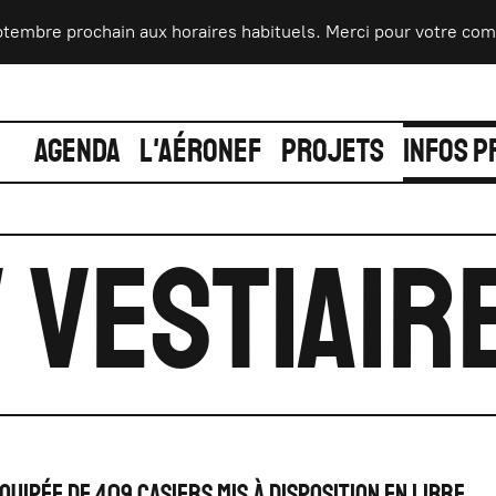
ptembre prochain aux horaires habituels. Merci pour votre compr
AGENDA
L'AÉRONEF
PROJETS
INFOS P
 VESTIAIR
quipée de 409 casiers mis à disposition en libre