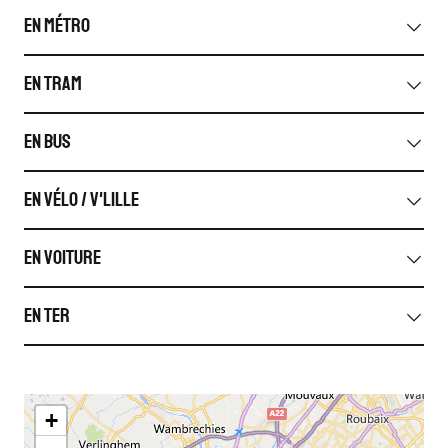
En métro
En tram
En bus
En vélo / V'lille
En voiture
En TER
+