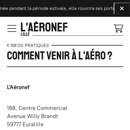
Aller au contenu principal
mée pendant la période estivale, elle rouvrira ses portes le 9 
Fer
INFOS PRATIQUES
Comment venir à L'Aéro ?
L'Aéronef
168, Centre Commercial
Avenue Willy Brandt
59777 Euralille