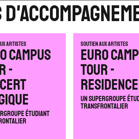
s d'accompagnem
aux artistes
Soutien aux artistes
o Campus
Euro Cam
r -
Tour -
CERT
RESIDENCE
GIQUE
Un supergroupe étu
transfrontalier
ergroupe étudiant
rontalier