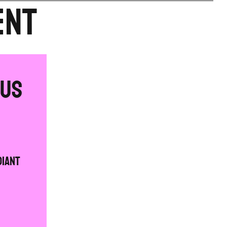
ent
pus
diant