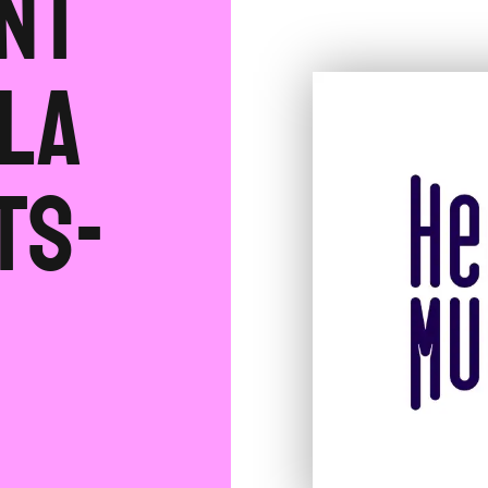
nt
 la
ts-