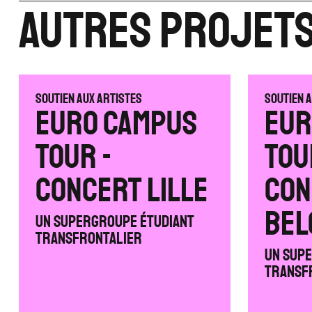
Autres projet
Soutien aux artistes
Soutien 
Euro Campus
Eur
Tour -
Tou
CONCERT LILLE
CON
BEL
Un supergroupe étudiant
transfrontalier
Un sup
transf