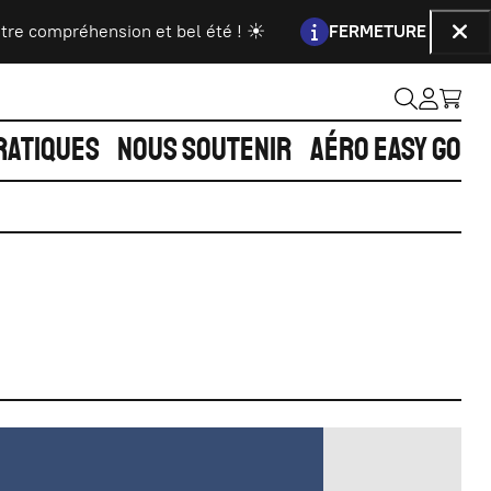
Information :
hension et bel été ! ☀️
FERMETURE DE LA BILLETTERI
Fer
RATIQUES
NOUS SOUTENIR
AÉRO EASY GO