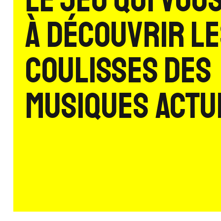
Le jeu qui vous
à découvrir l
coulisses des
musiques actue