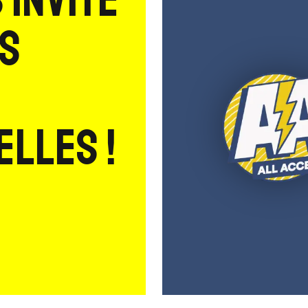
 invite
es
lles !