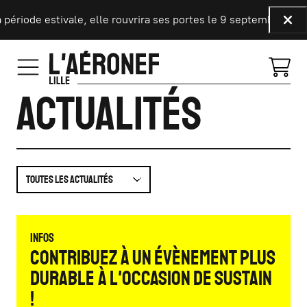
Aller au contenu principal
de estivale, elle rouvrira ses portes le 9 septembre prochain 
Fer
Actualités
Infos
Contribuez à un évènement plus
durable à l'occasion de Sustain
!