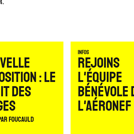
4.
Infos
velle
Rejoins
sition : Le
l'équipe
it des
bénévole 
ges
L'Aéronef 
par Foucauld