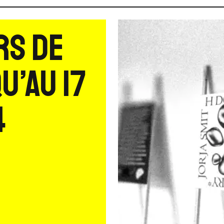
rs de
u’au 17
4