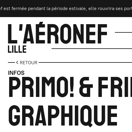
Aller au contenu principal
t fermée pendant la période estivale, elle rouvrira ses portes
RETOUR
INFOS
PRIMO! & FR
graphique