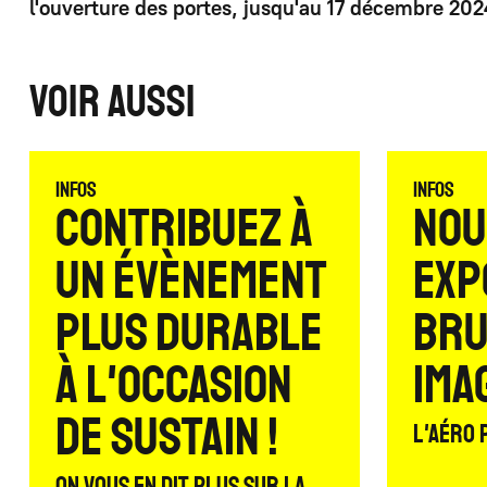
l'ouverture des portes, jusqu'au 17 décembre 202
Voir aussi
Infos
Infos
Contribuez à
Nou
un évènement
expo
plus durable
bru
à l'occasion
ima
de Sustain !
L'Aéro 
On vous en dit plus sur la