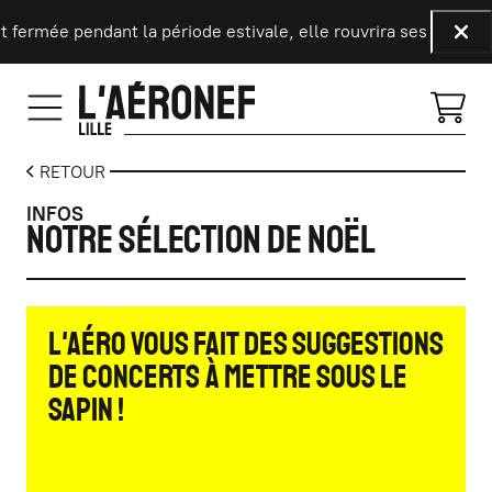
Aller au contenu principal
 fermée pendant la période estivale, elle rouvrira ses portes l
Fer
RETOUR
INFOS
Notre sélection de Noël
L'Aéro vous fait des suggestions
de concerts à mettre sous le
sapin !