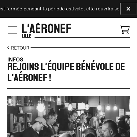
Aller au contenu principal
st fermée pendant la période estivale, elle rouvrira ses portes
Fer
RETOUR
INFOS
Rejoins l'équipe bénévole de
L'Aéronef !