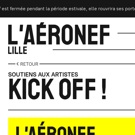
Aller au contenu principal
fermée pendant la période estivale, elle rouvrira ses portes l
RETOUR
SOUTIENS AUX ARTISTES
KICK OFF !