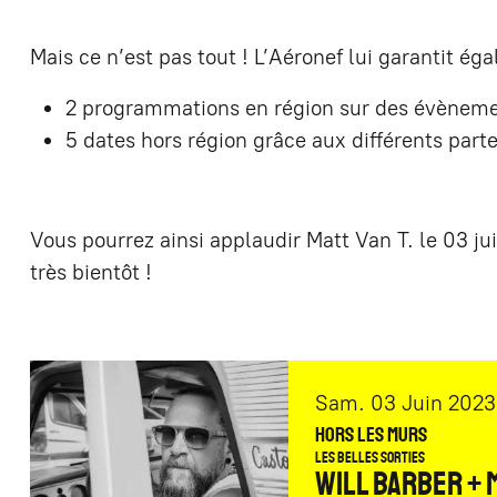
Mais ce n’est pas tout ! L’Aéronef lui garantit ég
2 programmations en région sur des évènemen
5 dates hors région grâce aux différents part
Vous pourrez ainsi applaudir Matt Van T. le 03 jui
très bientôt !
samedi
juin
Sam.
03
Juin
2023
Hors les Murs
LES BELLES SORTIES
WILL BARBER + M