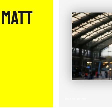
 Matt
Roland Denhez