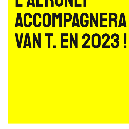
L'Aéronef
accompagnera
Van T. en 2023 !