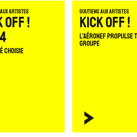
 aux artistes
Soutiens aux artistes
 Off !
KICK OFF !
4
L’Aéronef propulse 
groupe
té choisie