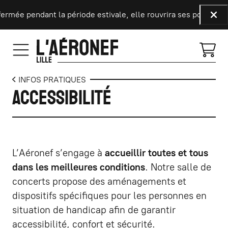
Aller au contenu principal
fermée pendant la période estivale, elle rouvrira ses portes le
Fer
INFOS PRATIQUES
Accessibilité
L’Aéronef s’engage à
accueillir toutes et tous
dans les meilleures conditions
. Notre salle de
concerts propose des aménagements et
dispositifs spécifiques pour les personnes en
situation de handicap afin de garantir
accessibilité, confort et sécurité.