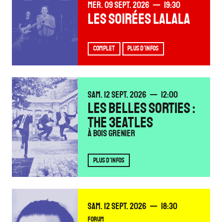
MERCREDI
SEPTEMBRE
MER.
09
SEPT.
2026
19:30
LES SOIRÉES LALALA
COMPLET
PLUS D'INFOS
SAMEDI
SEPTEMBRE
SAM.
12
SEPT.
2026
12:00
LES BELLES SORTIES :
THE 3EATLES
À Bois Grenier
PLUS D'INFOS
SAMEDI
SEPTEMBRE
SAM.
12
SEPT.
2026
18:30
FORUM